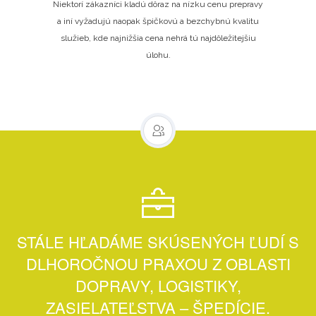
Niektorí zákazníci kladú dôraz na nízku cenu prepravy
a iní vyžadujú naopak špičkovú a bezchybnú kvalitu
služieb, kde najnižšia cena nehrá tú najdôležitejšiu
úlohu.
STÁLE HĽADÁME SKÚSENÝCH ĽUDÍ S
DLHOROČNOU PRAXOU Z OBLASTI
DOPRAVY, LOGISTIKY,
ZASIELATEĽSTVA – ŠPEDÍCIE.