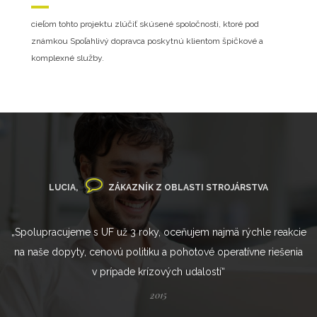
cieľom tohto projektu zlúčiť skúsené spoločnosti, ktoré pod
známkou Spoľahlivý dopravca poskytnú klientom špičkové a
komplexné služby.
LUCIA,
ZÁKAZNÍK Z OBLASTI STROJÁRSTVA
„Spolupracujeme s UF už 3 roky, oceňujem najmä rýchle reakcie
na naše dopyty, cenovú politiku a pohotové operatívne riešenia
v prípade krízových udalostí“
2015