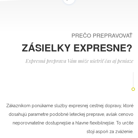
PREČO PREPRAVOVAŤ
ZÁSIELKY EXPRESNE?
Expresná preprava Vám môže ušetriť čas aj peniaze
Zákazníkom ponúkame služby expresnej cestnej dopravy, ktoré
dosahujú parametre podobné leteckej preprave, avšak cenovo
neporovnateľne dostupnejšie a hlavne flexibilnejšie. To určite
stojí aspoň za zváženie.