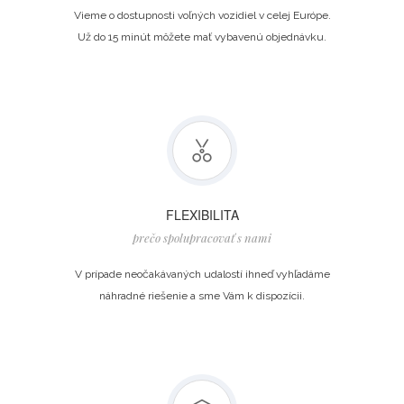
Vieme o dostupnosti voľných vozidiel v celej Európe.
Už do 15 minút môžete mať vybavenú objednávku.
FLEXIBILITA
prečo spolupracovať s nami
V prípade neočakávaných udalostí ihneď vyhľadáme
náhradné riešenie a sme Vám k dispozícii.