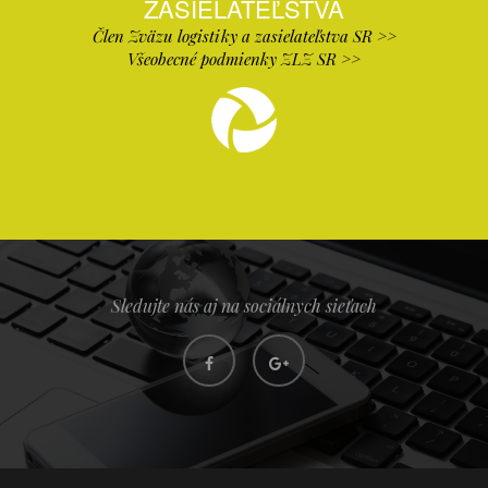
ZASIELATEĽSTVA
Člen Zväzu logistiky a zasielateľstva SR >>
Všeobecné podmienky ZLZ SR >>
Sledujte nás aj na sociálnych sieťach