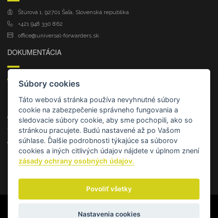
Štúrová 1, 92701 Šaľa, Slovenská republika
+421 948 330 862
office@universal-forwarders.sk
DOKUMENTÁCIA
Certifikát ISO 9001:2015
Súbory cookies
Politika kvality spoločnosti
Táto webová stránka používa nevyhnutné súbory
Poistenie zodpovednosti zasielateľa za škodu
cookie na zabezpečenie správneho fungovania a
Osvedčenie (koncesia)
sledovacie súbory cookie, aby sme pochopili, ako so
stránkou pracujete. Budú nastavené až po Vašom
Výpis z OR
súhlase. Ďalšie podrobnosti týkajúce sa súborov
Osvedčenie členstva v ZLZ SR
cookies a iných citlivých údajov nájdete v úplnom znení
zásady ochrany osobných údajov.
Povoliť všetky
Nastavenia cookies
GDPR
/
COOKIES