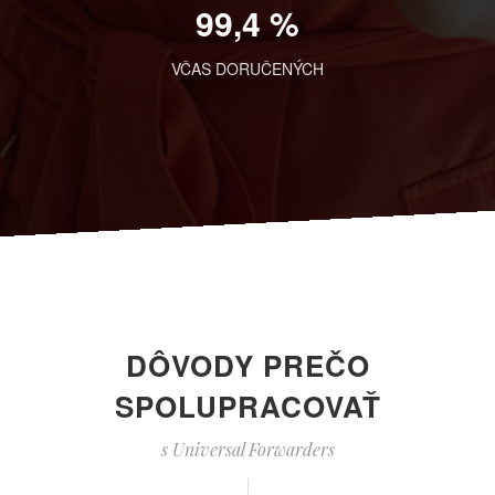
99,4 %
VČAS DORUČENÝCH
DÔVODY PREČO
SPOLUPRACOVAŤ
s Universal Forwarders