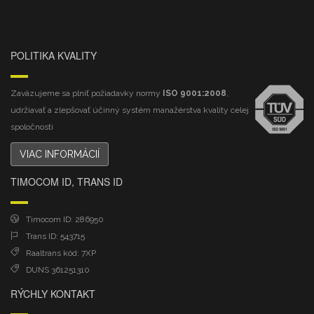
POLITIKA KVALITY
Zaväzujeme sa plniť požiadavky normy
ISO 9001:2008
,
udržiavať a zlepšovať účinný systém manažérstva kvality celej
spoločnosti
VIAC INFORMÁCIÍ
TIMOCOM ID, TRANS ID
Timocom ID: 286950
Trans ID: 543715
Raaltrans kód: 7XP
DUNS 361251310
RÝCHLY KONTAKT